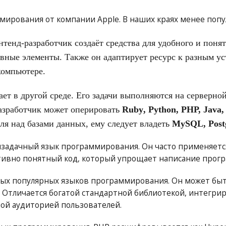
ирования от компании Apple. В наших краях менее попу
тенд-разработчик создаёт средства для удобного и поня
вные элементы. Также он адаптирует ресурс к разным ус
компьютере.
ет в другой среде. Его задачи выполняются на серверной
азработчик может оперировать
Ruby
, Python,
PHP, Java,
ля над базами данных, ему следует владеть
MySQL
,
Pos
адачный язык программирования. Он часто применяется 
ивно понятный код, который упрощает написание прогр
ых популярных языков программирования. Он может быт
 Отличается богатой стандартной библиотекой, интегрир
ой аудиторией пользователей.