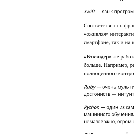
Swift
— язык программ
Соответственно, фрон
«оживляя» интеракти
смартфоне, так и на 
«Бэкэндер»
же работа
больше. Например, р
полноценного контро
Ruby
— очень мультиз
достоинств — интуит
Python
— один из сам
машинного обучения.
немаловажно, огромн