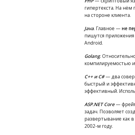
PHP
— скриптовый яз
гипертекста. На нём
на стороне клиента.
Java
. Главное —
не пе
пишутся приложения 
Android.
Golang
. Относительн
компилируемостью и
C++ и C#
— два соверш
быстрый и эффективн
эффективный. Исполь
ASP.NET Core
— фрейм
задач. Позволяет соз
развертывание как в 
2002-м году.