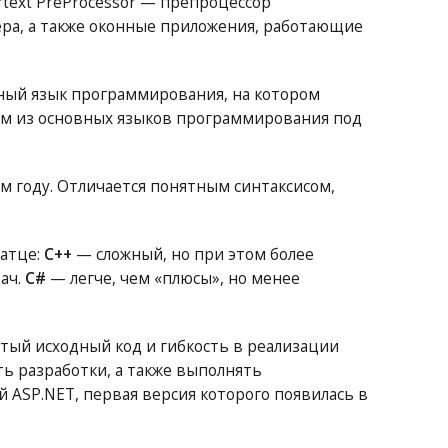
ext PreProcessor — препроцессор
ера, а также оконные приложения, работающие
ный язык программирования, на котором
им из основных языков программирования под
м году. Отличается понятным синтаксисом,
ратце:
C++
— сложный, но при этом более
ач.
C#
— легче, чем «плюсы», но менее
ый исходный код и гибкость в реализации
ть разработки, а также выполнять
й ASP.NET, первая версия которого появилась в