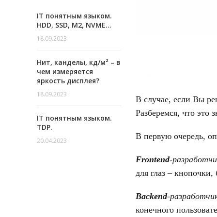
IT понятным языком.
HDD, SSD, M2, NVME…
18.09.2023
Нит, канделы, кд/м² – в
чем измеряется
яркость дисплея?
18.09.2023
В случае, если Вы ре
Разберемся, что это 
IT понятным языком.
TDP.
В первую очередь, оп
20.04.2023
Frontend
-разработчи
для глаз – кнопочки,
Backend
-разработчи
конечного пользовате