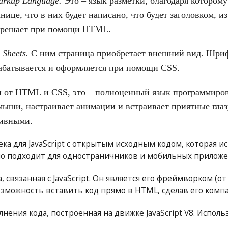
arkup Language.
Это – язык разметки, благодаря которому
анице, что в них будет написано, что будет заголовком, и
к решает при помощи
HTML
.
 Sheets.
С ним страница приобретает внешний вид. Шриф
зрабатывается и оформляется при помощи
CSS
.
и от
HTML
и
CSS
, это – полноценный язык программиров
мыши, настраивает анимации и встраивает приятные глаз
тивными.
ека для JavaScript с открытым исходным кодом, которая и
о подходит для одностраничников и мобильных приложе
 связанная с JavaScript. Он является его фреймворком (от 
зможность вставить код прямо в HTML, сделав его компа
ения кода, построенная на движке JavaScript V8. Исполь