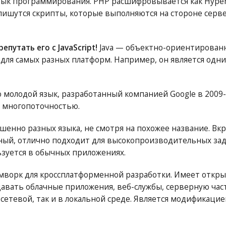
ык программирования. PHP расшифровывается как Hypert
 пишутся скрипты, которые выполняются на стороне серв
репутать его с JavaScript!
Java — объектно-ориентирован
для самых разных платформ. Например, он является одн
о молодой язык, разработанный компанией Google в 2009-
 многопоточностью.
енно разных языка, не смотря на похожее название. Вк
ый, отлично подходит для высокопроизводительных зад
зуется в обычных приложениях.
ворк для кроссплатформенной разработки. Имеет открыт
давать облачные приложения, веб-службы, серверную час
сетевой, так и в локальной среде. Является модификацие