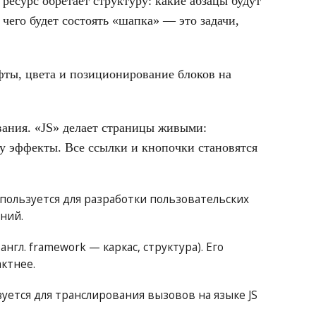
 ресурс обретает структуру: какие абзацы будут
з чего будет состоять «шапка» — это задачи,
ты, цвета и позиционирование блоков на
ания. «
JS
» делает страницы живыми:
у эффекты. Все ссылки и кнопочки становятся
спользуется для разработки пользовательских
ний.
англ. framework — каркас, структура). Его
ктнее.
зуется для транслирования вызовов на языке JS