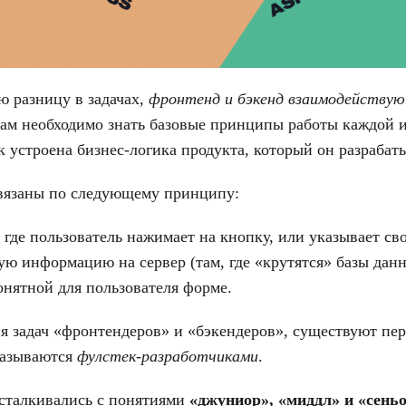
ю разницу в задачах,
фронтенд и бэкенд взаимодействуют
кам необходимо знать базовые принципы работы каждой и
к устроена бизнес-логика продукта, который он разрабаты
вязаны по следующему принципу:
, где пользователь нажимает на кнопку, или указывает св
ую информацию на сервер (там, где «крутятся» базы дан
онятной для пользователя форме.
я задач «фронтендеров» и «бэкендеров», существуют пер
называются
фулстек-разработчиками
.
сталкивались с понятиями
«джуниор», «миддл» и «сень