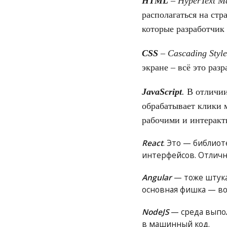
HTML
– HyperText M
располагаться на стр
которые разработчи
CSS
– Cascading Style
экране – всё это ра
JavaScript
.
В отличи
обрабатывает клики 
рабочими и интерак
React
. Это — библиот
интерфейсов. Отличн
Angular
— тоже штука,
основная фишка — во
NodeJS
— среда выполн
в машинный код.