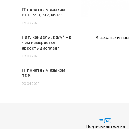
IT понятным языком.
HDD, SSD, M2, NVME…
18.09.2023
Нит, канделы, кд/м² – в
В незапамятны
чем измеряется
яркость дисплея?
18.09.2023
IT понятным языком.
TDP.
20.04.2023
Подписывайтесь на