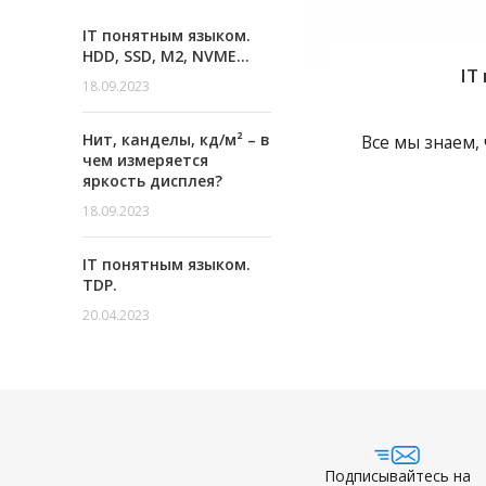
IT понятным языком.
HDD, SSD, M2, NVME…
IT
18.09.2023
Нит, канделы, кд/м² – в
Все мы знаем, 
чем измеряется
яркость дисплея?
18.09.2023
IT понятным языком.
TDP.
20.04.2023
Подписывайтесь на