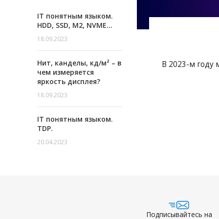
IT понятным языком.
HDD, SSD, M2, NVME…
18.09.2023
Нит, канделы, кд/м² – в
В 2023-м году 
чем измеряется
яркость дисплея?
18.09.2023
IT понятным языком.
TDP.
20.04.2023
Подписывайтесь на